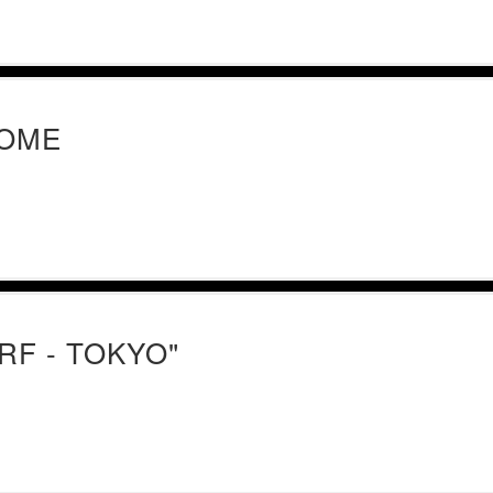
COME
F - TOKYO"